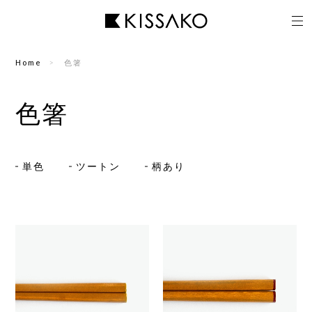
Home
色箸
色箸
単色
ツートン
柄あり